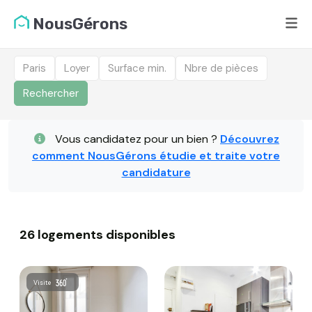
NousGérons
Paris
Loyer
Surface min.
Nbre de pièces
Rechercher
Liste des logements dis
Vous candidatez pour un bien ?
Découvrez
comment NousGérons étudie et traite votre
candidature
26 logements disponibles
Visite