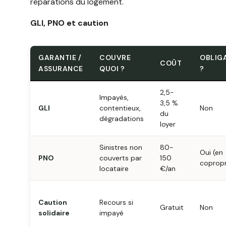
réparations du logement.
GLI, PNO et caution
GARANTIE /
COUVRE
OBLIG
COÛT
ASSURANCE
QUOI ?
?
2,5-
Impayés,
3,5 %
GLI
contentieux,
Non
du
dégradations
loyer
Sinistres non
80-
Oui (en
PNO
couverts par
150
copropr
locataire
€/an
Caution
Recours si
Gratuit
Non
solidaire
impayé