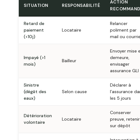
ACTION
SITUATION
RESPONSABILITÉ
RECOMMAND
Retard de
Relancer
paiement
Locataire
poliment par
(<10j)
mail ou courri
Envoyer mise 
Impayé (>1
demeure,
Bailleur
mois)
envisager
assurance GLI
Sinistre
Déclarer à
(dégât des
Selon cause
l’assurance da
eaux)
les 5 jours
Conserver
Détérioration
Locataire
preuve, retenir
volontaire
sur dépôt