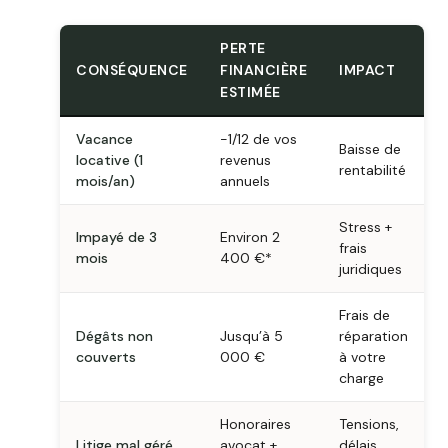
PERTE
CONSÉQUENCE
FINANCIÈRE
IMPACT
ESTIMÉE
Vacance
-1/12 de vos
Baisse de
locative (1
revenus
rentabilité
mois/an)
annuels
Stress +
Impayé de 3
Environ 2
frais
mois
400 €*
juridiques
Frais de
Dégâts non
Jusqu’à 5
réparation
couverts
000 €
à votre
charge
Honoraires
Tensions,
Litige mal géré
avocat +
délais