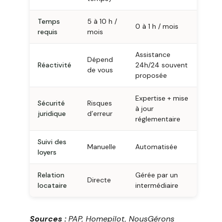
Temps
5 à 10 h /
0 à 1 h / mois
requis
mois
Assistance
Dépend
Réactivité
24h/24 souvent
de vous
proposée
Expertise + mise
Sécurité
Risques
à jour
juridique
d’erreur
réglementaire
Suivi des
Manuelle
Automatisée
loyers
Relation
Gérée par un
Directe
locataire
intermédiaire
Sources :
PAP, Homepilot, NousGérons