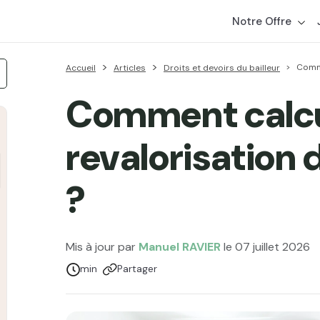
Notre Offre
Comme
Accueil
Articles
Droits et devoirs du bailleur
Comment calcul
revalorisation d
?
Mis à jour par
Manuel RAVIER
le 07 juillet 2026
Temps de lecture :
min
Partager