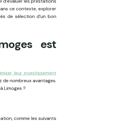
el d’évaluer les prestations
Dans ce contexte, explorer
lés de sélection d’un bon
imoges est
imiser leur investissement
iez de nombreux avantages.
 à Limoges ?
cation, comme les suivants