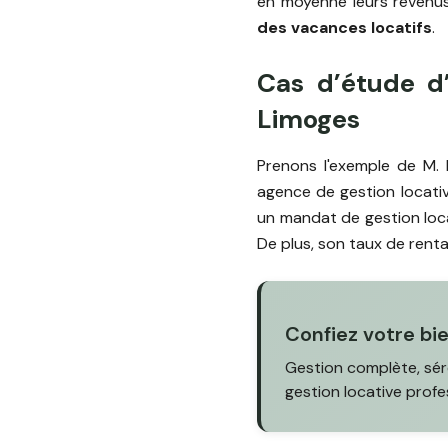
en moyenne leurs revenus
des vacances locatifs
.
Cas d’étude d’
Limoges
Prenons l'exemple de M.
agence de gestion locativ
un mandat de gestion loca
De plus, son taux de rent
Confiez votre bi
Gestion complète, sér
gestion locative profe