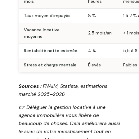
mois
heures
mensue
Taux moyen d’impayés
8 %
1 à 2 %
Vacance locative
2,5 mois/an
< 1 moi
moyenne
Rentabilité nette estimée
4 %
5,5 à 6
Stress et charge mentale
Élevés
Faibles
Sources :
FNAIM, Statista, estimations
marché 2025–2026
👉️ Déléguer la gestion locative à une
agence immobilière vous libère de
beaucoup de choses. Cela améliorera aussi
le suivi de votre investissement tout en