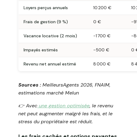
Loyers perçus annuels
10 200 €
10
Frais de gestion (9 %)
0 €
-9
Vacance locative (2 mois)
-1 700 €
-8
Impayés estimés
-500 €
0 
Revenu net annuel estimé
8 000 €
8 
Sources :
MeilleursAgents 2026, FNAIM,
estimations marché Melun
👉️ Avec
une gestion optimisée
, le revenu
net peut augmenter malgré les frais, et le
stress du propriétaire est réduit.
Les frais cachés et options payantes