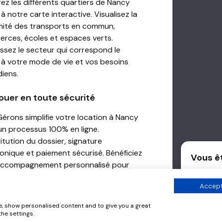
ez les différents quartiers de Nancy
à notre carte interactive. Visualisez la
mité des transports en commun,
rces, écoles et espaces verts.
issez le secteur qui correspond le
 à votre mode de vie et vos besoins
diens.
ouer en toute sécurité
érons simplifie votre location à Nancy
un processus 100% en ligne.
itution du dossier, signature
ronique et paiement sécurisé. Bénéficiez
Vous êt
accompagnement personnalisé pour
Optez po
installation à Nancy.
générati
Accept
Délégu
e, show personalised content and to give you a great
he settings.