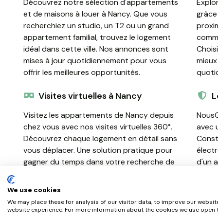
Découvrez notre sélection d'appartements
Explor
et de maisons à louer à Nancy. Que vous
grâce 
recherchiez un studio, un T2 ou un grand
proxi
appartement familial, trouvez le logement
comme
idéal dans cette ville. Nos annonces sont
Chois
mises à jour quotidiennement pour vous
mieux
offrir les meilleures opportunités.
quoti
Visites virtuelles à Nancy
L
Visitez les appartements de Nancy depuis
NousG
chez vous avec nos visites virtuelles 360°.
avec 
Découvrez chaque logement en détail sans
Const
vous déplacer. Une solution pratique pour
élect
gagner du temps dans votre recherche de
d'un 
location à Nancy.
votre 
We use cookies
We may place these for analysis of our visitor data, to improve our websit
website experience. For more information about the cookies we use open t