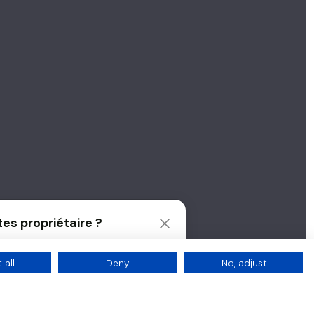
es propriétaire ?
ur une gestion locative nouvelle
on avec NousGérons.
 all
Deny
No, adjust
er ma gestion locative