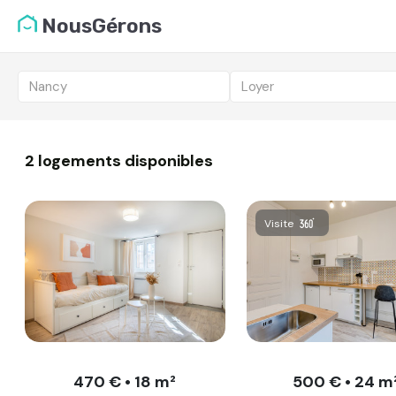
Liste des logemen
NousGérons
Vous candidatez pou
Nancy
Loyer
2 logements disponibles
Visite
470 € • 18 m²
500 € • 24 m