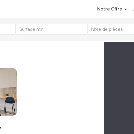
ts disponibles
r un bien ?
Découvrez comment NousGérons étudie et tr
Notre Offre
Surface min.
Nbre de pièces
²