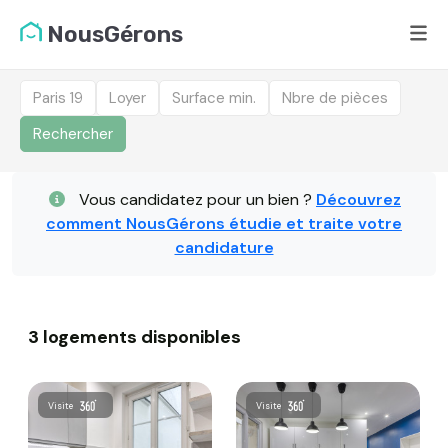
NousGérons
Paris 19
Loyer
Surface min.
Nbre de pièces
Rechercher
Liste des logements dis
Vous candidatez pour un bien ?
Découvrez
comment NousGérons étudie et traite votre
candidature
3 logements disponibles
Visite
Visite