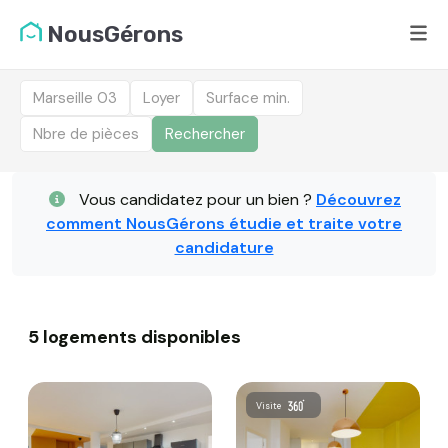
NousGérons
Marseille 03
Loyer
Surface min.
Nbre de pièces
Rechercher
Liste des logements dis
Vous candidatez pour un bien ?
Découvrez
comment NousGérons étudie et traite votre
candidature
5 logements disponibles
Visite