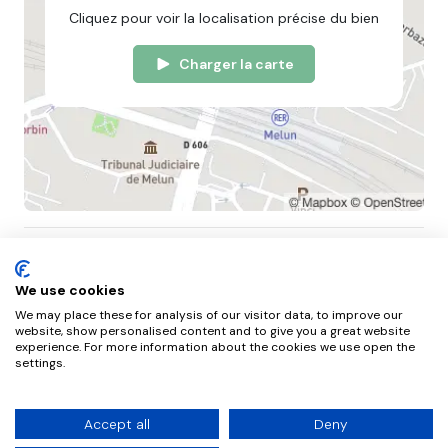
Cliquez pour voir la localisation précise du bien
Charger la carte
We use cookies
We may place these for analysis of our visitor data, to improve our
website, show personalised content and to give you a great website
experience. For more information about the cookies we use open the
NousGérons
settings.
L'agence
Mentions légales
Politique des cookies
Tarifs
Accept all
Deny
Contacts
Standard : 01 84 80 75 30