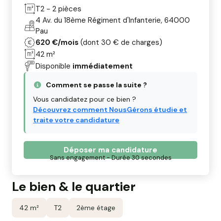
T2 - 2 pièces
4 Av. du 18ème Régiment d'Infanterie, 64000
Pau
620 €/mois
(dont 30 € de charges)
42 m²
Disponible
immédiatement
Comment se passe la suite ?
Vous candidatez pour ce bien ?
Découvrez comment NousGérons étudie et
traite votre candidature
Déposer ma candidature
Sans engagement - Durée 30 secondes
Le bien & le quartier
42 m²
T2
2ème étage