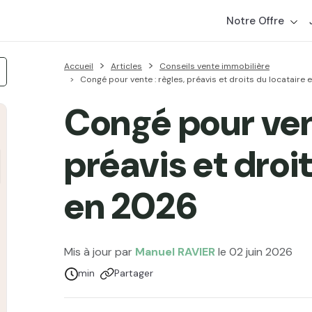
Notre Offre
Accueil
Articles
Conseils vente immobilière
Congé pour vente : règles, préavis et droits du locataire
Congé pour vent
préavis et droi
en 2026
Mis à jour par
Manuel RAVIER
le 02 juin 2026
Temps de lecture :
min
Partager