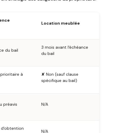
dence
Location meublée
3 mois avant l'échéance
ce du bail
du bail
prioritaire à
✘ Non (sauf clause
spécifique au bail)
u préavis
N/A
i d'obtention
N/A