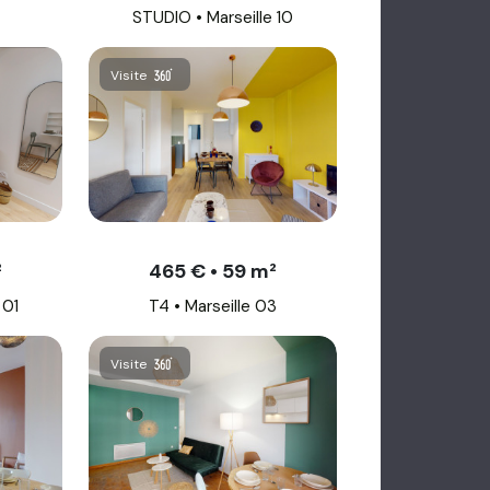
STUDIO • Marseille 10
Visite
²
465 € • 59 m²
 01
T4 • Marseille 03
Visite