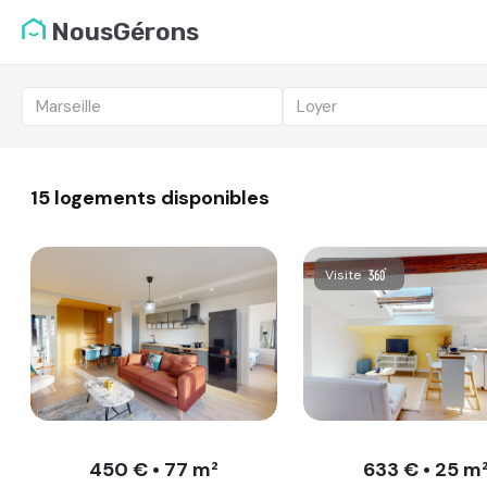
Liste des logemen
NousGérons
Vous candidatez pou
Marseille
Loyer
15 logements disponibles
Visite
450 € • 77 m²
633 € • 25 m