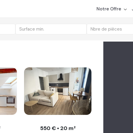
ts disponibles
r un bien ?
Découvrez comment NousGérons étudie et tr
Notre Offre
Surface min.
Nbre de pièces
²
550 € • 20 m²