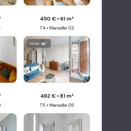
²
450 € • 61 m²
3
T4 • Marseille 03
Visite
²
462 € • 81 m²
4
T5 • Marseille 05