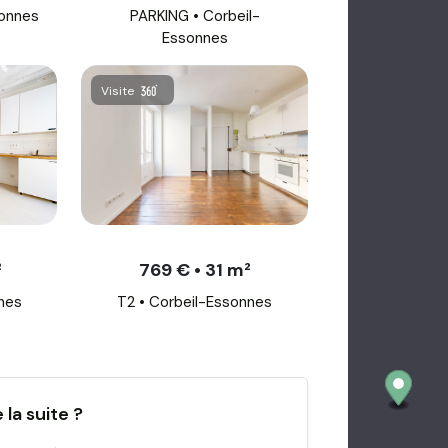
sonnes
PARKING • Corbeil-
Essonnes
Visite
²
769 € • 31 m²
nes
T2 • Corbeil-Essonnes
la suite ?