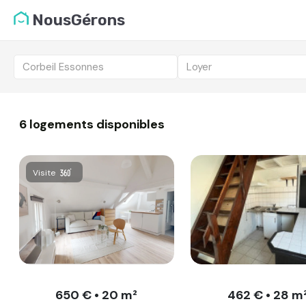
Liste des logemen
NousGérons
Vous candidatez pou
Corbeil Essonnes
Loyer
6 logements disponibles
Visite
650 € • 20 m²
462 € • 28 m