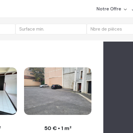
ts disponibles
r un bien ?
Découvrez comment NousGérons étudie et tr
Notre Offre
Surface min.
Nbre de pièces
²
50 € • 1 m²