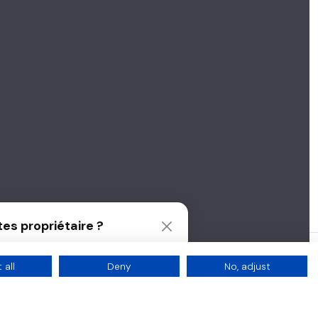
es propriétaire ?
ur une gestion locative nouvelle
on avec NousGérons.
 all
Deny
No, adjust
er ma gestion locative