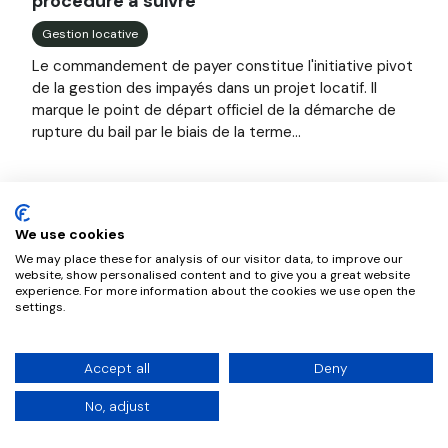
procédure à suivre
Gestion locative
Le commandement de payer constitue l'initiative pivot
de la gestion des impayés dans un projet locatif. Il
marque le point de départ officiel de la démarche de
rupture du bail par le biais de la terme...
We use cookies
We may place these for analysis of our visitor data, to improve our
website, show personalised content and to give you a great website
experience. For more information about the cookies we use open the
settings.
NousGérons
L'agence
Mentions légales
Politique des cookies
Tarifs
Accept all
Deny
Contacts
Standard : 01 84 80 75 30
No, adjust