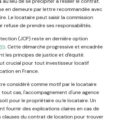
s
au lieu de se précipiter à résilier le contrat.
mise en demeure par lettre recommandée avec
e. Le locataire peut saisir la commission
ur refuse de prendre ses responsabilités.
otection (JCP) reste en dernière option
989
. Cette démarche progressive et encadrée
 les principes de justice et d'équité.
crucial pour tout investisseur locatif
ocation en France.
tre considéré comme motif par le locataire
En tout cas, l'accompagnement d'une agence
oit pour le propriétaire ou le locataire. Un
t fournir des explications claires en cas de
s clauses du contrat de location pour trouver