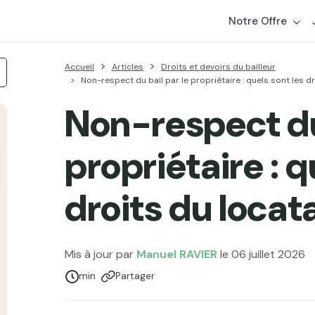
Notre Offre
Accueil
Articles
Droits et devoirs du bailleur
Non-respect du bail par le propriétaire : quels sont les dr
Non-respect du 
propriétaire : q
droits du locata
Mis à jour par
Manuel RAVIER
le 06 juillet 2026
Temps de lecture :
min
Partager