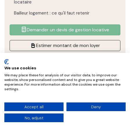
locataire
Bailleur logement : ce qu'il faut retenir
Demander un devis de gestion locative
Estimer montant de mon loyer
We use cookies
We may place these for analysis of our visitor data, to improve our
website, show personalised content and to give you a great website
experience. For more information about the cookies we use open the
settings.
Ajoutés récemment dans la
catégorie
Accept all
Deny
Droits et devoirs du bailleur
No, adjust