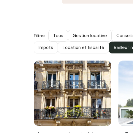
Tous
Gestion locative
Conseil
Filtres
Impôts
Location et fiscalité
Bailleur 