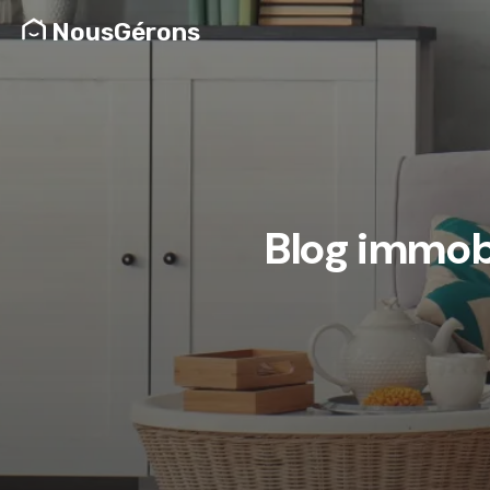
NousGérons
Blog immobi