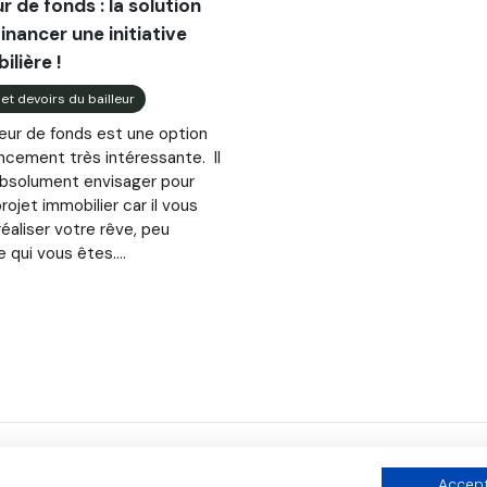
ur de fonds : la solution
inancer une initiative
lière !
 et devoirs du bailleur
leur de fonds est une option
ncement très intéressante. Il
absolument envisager pour
rojet immobilier car il vous
réaliser votre rêve, peu
 qui vous êtes....
Accept