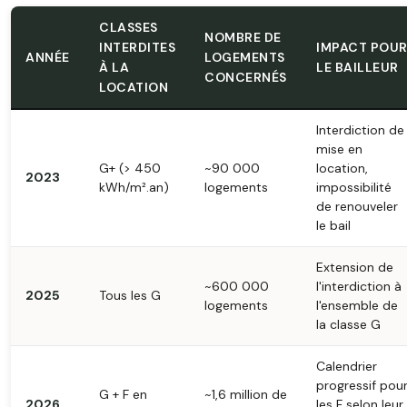
CLASSES
NOMBRE DE
INTERDITES
IMPACT POU
ANNÉE
LOGEMENTS
À LA
LE BAILLEUR
CONCERNÉS
LOCATION
Interdiction de
mise en
G+ (> 450
~90 000
location,
2023
kWh/m².an)
logements
impossibilité
de renouveler
le bail
Extension de
~600 000
l'interdiction à
2025
Tous les G
logements
l'ensemble de
la classe G
Calendrier
progressif pou
G + F en
~1,6 million de
2026
les F selon leur