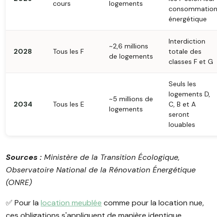
cours
logements
consommatio
énergétique
Interdiction
~2,6 millions
2028
Tous les F
totale des
de logements
classes F et G
Seuls les
logements D,
~5 millions de
2034
Tous les E
C, B et A
logements
seront
louables
Sources :
Ministère de la Transition Écologique,
Observatoire National de la Rénovation Énergétique
(ONRE)
✅ Pour la
location meublée
comme pour la location nue,
ces obligations s'appliquent de manière identique.