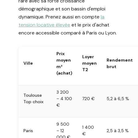
rare avec sa forte croissance
démographique et son bassin d'emploi
dynamique. Prenez aussi en compte
la
tension locative élevée
et le prix d'achat
encore accessible comparé à Paris ou Lyon.
Prix
Loyer
moyen
Rendement
Ville
moyen
m²
brut
T2
(achat)
3 200
Toulouse
– 4 100
720 €
5,2 à 6,5 %
Top choix
€
9 500
1 400
Paris
– 12
2,5 à 3,5 %
€
000 €