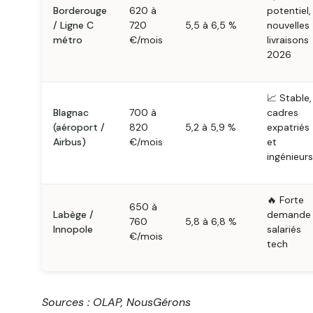
Borderouge
620 à
potentiel,
/ Ligne C
720
5,5 à 6,5 %
nouvelles
métro
€/mois
livraisons
2026
📈 Stable,
Blagnac
700 à
cadres
(aéroport /
820
5,2 à 5,9 %
expatriés
Airbus)
€/mois
et
ingénieurs
🔥 Forte
650 à
Labège /
demande
760
5,8 à 6,8 %
Innopole
salariés
€/mois
tech
Sources : OLAP, NousGérons