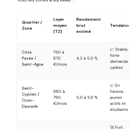
Loyer
Rendement
Quartier /
moyen
brut
Tendanc
Zone
(T2)
estimé
📈 Stable,
Côte
750 à
forte
Pavée /
870
4,2 à 5,0 %
demande
Saint-Agne
€/mois
cadres
📈 En
Saint-
680 à
hausse,
Cyprien /
790
5,0 à 5,8 %
jeunes
Croix-
€/mois
actifs et
Daurade
étudiants
🚀 Fort