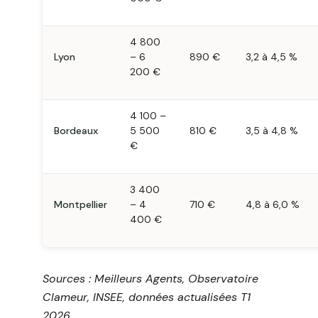
4 800
Lyon
– 6
890 €
3,2 à 4,5 %
200 €
4 100 –
Bordeaux
5 500
810 €
3,5 à 4,8 %
€
3 400
Montpellier
– 4
710 €
4,8 à 6,0 %
400 €
Sources : Meilleurs Agents, Observatoire
Clameur, INSEE, données actualisées T1
2026