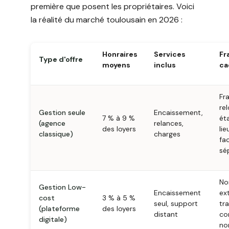
première que posent les propriétaires. Voici
la réalité du marché toulousain en 2026 :
Honraires
Services
Fr
Type d'offre
moyens
inclus
ca
Fr
re
Gestion seule
Encaissement,
7 % à 9 %
ét
(agence
relances,
des loyers
lie
classique)
charges
fa
sé
No
Gestion Low-
Encaissement
ext
cost
3 % à 5 %
seul, support
tr
(plateforme
des loyers
distant
co
digitale)
no