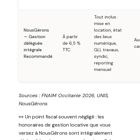
Tout inclus :
mise en
NousGérons
location, état
— Gestion
À partir
des lieux
Au
déléguée
de 6,5 %
numérique,
ca
intégrale
TTC
GLI, travaux,
Recommandé
syndic,
reporting
mensuel
Sources : FNAIM Occitanie 2026, UNIS,
NousGérons
👀 Un point fiscal souvent négligé : les
honoraires de gestion locative que vous
versez à NousGérons sont intégralement