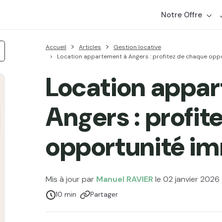
Notre Offre
Accueil
Articles
Gestion locative
Location appartement à Angers : profitez de chaque opp
Location appa
Angers : profit
opportunité im
Mis à jour par
Manuel RAVIER
le 02 janvier 2026
Temps de lecture :
10 min
Partager