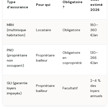
Type
Obligatoire
Pour qui
estimé
d'assurance
?
2026
MRH
180–
(multirisque
Locataire
Obligatoire
360
habitation)
€/an
PNO
Obligatoire
130–
(propriétaire
Propriétaire
en
266
non
bailleur
copropriété
€/an
occupant)
2–4 %
GLI (garantie
Propriétaire
des
loyers
Facultatif
bailleur
loyers
impayés)
annuels