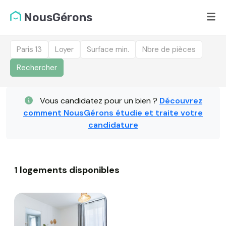
NousGérons
Paris 13
Loyer
Surface min.
Nbre de pièces
Rechercher
Liste des logements dis
Vous candidatez pour un bien ?
Découvrez
comment NousGérons étudie et traite votre
candidature
1 logements disponibles