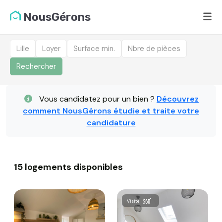
NousGérons
Lille
Loyer
Surface min.
Nbre de pièces
Rechercher
Liste des logements dis
Vous candidatez pour un bien ?
Découvrez
comment NousGérons étudie et traite votre
candidature
15 logements disponibles
Visite