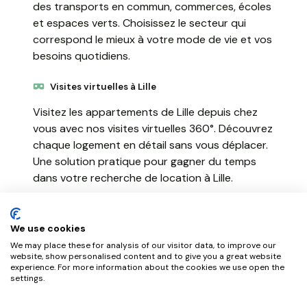
des transports en commun, commerces, écoles
et espaces verts. Choisissez le secteur qui
correspond le mieux à votre mode de vie et vos
besoins quotidiens.
Visites virtuelles à Lille
Visitez les appartements de Lille depuis chez
vous avec nos visites virtuelles 360°. Découvrez
chaque logement en détail sans vous déplacer.
Une solution pratique pour gagner du temps
dans votre recherche de location à Lille.
Louer en toute sécurité
We use cookies
NousGérons simplifie votre location à Lille avec
We may place these for analysis of our visitor data, to improve our
un processus 100% en ligne. Constitution du
website, show personalised content and to give you a great website
dossier, signature électronique et paiement
experience. For more information about the cookies we use open the
settings.
sécurisé. Bénéficiez d'un accompagnement
personnalisé pour votre installation à Lille.