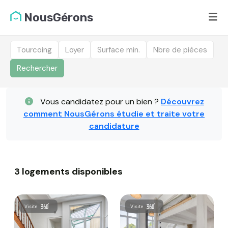
NousGérons
Tourcoing
Loyer
Surface min.
Nbre de pièces
Rechercher
Liste des logements dis
Vous candidatez pour un bien ?
Découvrez
comment NousGérons étudie et traite votre
candidature
3 logements disponibles
Visite
Visite