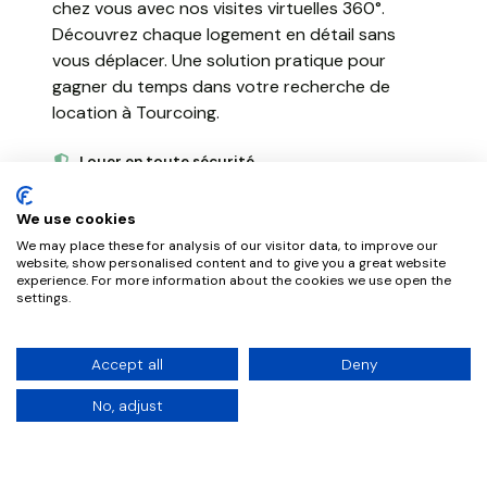
chez vous avec nos visites virtuelles 360°.
Découvrez chaque logement en détail sans
vous déplacer. Une solution pratique pour
gagner du temps dans votre recherche de
location à Tourcoing.
Louer en toute sécurité
NousGérons simplifie votre location à Tourcoing
We use cookies
avec un processus 100% en ligne. Constitution
We may place these for analysis of our visitor data, to improve our
du dossier, signature électronique et paiement
website, show personalised content and to give you a great website
sécurisé. Bénéficiez d'un accompagnement
experience. For more information about the cookies we use open the
settings.
personnalisé pour votre installation à
Tourcoing.
Accept all
Deny
No, adjust