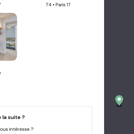
7
T4 • Paris 17
²
la suite ?
ous intéresse ?