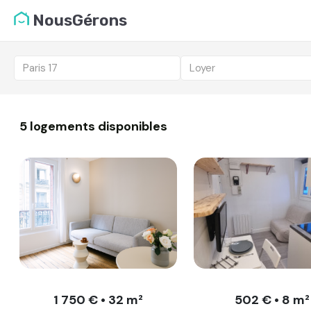
Liste des logemen
NousGérons
Vous candidatez pou
Paris 17
Loyer
5 logements disponibles
1 750 € • 32 m²
502 € • 8 m²