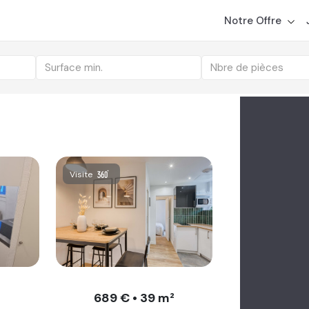
ts disponibles
r un bien ?
Découvrez comment NousGérons étudie et tr
Notre Offre
Surface min.
Nbre de pièces
Visite
689 € • 39 m²