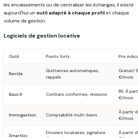
les encaissements ou de centraliser les échanges, il existe
aujourd'hui un
outil adapté à chaque profil
et chaque
volume de gestion.
Logiciels de gestion locative
Outil
Points forts
Prix indica
Quittances automatiques,
Gratuit/ 
Rentila
rappels
€/mois
IRL À part
Baux.fr
Contrats conformes, révisions
€/mois
À partir d
Immogestion
Comptabilité multi-biens
€/mois
Dossiers locataires, signature
À partir 
Smartloc