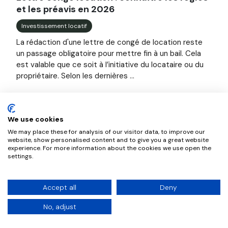
et les préavis en 2026
Investissement locatif
La rédaction d'une lettre de congé de location reste
un passage obligatoire pour mettre fin à un bail. Cela
est valable que ce soit à l’initiative du locataire ou du
propriétaire. Selon les dernières ...
We use cookies
We may place these for analysis of our visitor data, to improve our
website, show personalised content and to give you a great website
experience. For more information about the cookies we use open the
settings.
Accept all
Deny
No, adjust
Image illustrant l'article "Assurance location : le guide de
Assurance location : le guide des