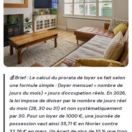
Image illustrant l'article "Calcul prorata loyer : la formule 
💰️ Brief : Le calcul du prorata de loyer se fait selon
une formule simple : (loyer mensuel ÷ nombre de
jours du mois) × jours d'occupation réels. En 2026,
la loi impose de diviser par le nombre de jours réel
du mois (28, 30 ou 31) et non systématiquement
par 30. Pour un loyer de 1000 €, une journée de
possession vaut ainsi 35,71 € en février contre
32,26 € en mars. Un écart de plus de 10 % que trop