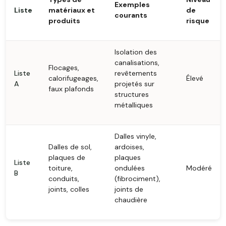
Exemples
Liste
matériaux et
de
courants
produits
risque
Isolation des
canalisations,
Flocages,
Liste
revêtements
calorifugeages,
Élevé
A
projetés sur
faux plafonds
structures
métalliques
Dalles vinyle,
Dalles de sol,
ardoises,
plaques de
plaques
Liste
toiture,
ondulées
Modéré
B
conduits,
(fibrociment),
joints, colles
joints de
chaudière