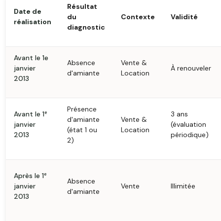
Résultat
Date de
du
Contexte
Validité
réalisation
diagnostic
Avant le 1e
Absence
Vente &
janvier
À renouveler
d'amiante
Location
2013
Présence
Avant le 1ᵉ
3 ans
d'amiante
Vente &
janvier
(évaluation
(état 1 ou
Location
2013
périodique)
2)
Après le 1ᵉ
Absence
janvier
Vente
Illimitée
d'amiante
2013