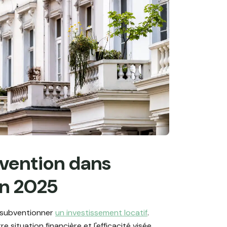
bvention dans
en 2025
r subventionner
un investissement locatif
.
e situation financière et l'efficacité visée.