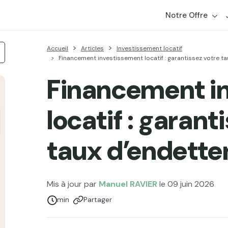
Notre Offre
Accueil
Articles
Investissement locatif
Financement investissement locatif : garantissez votre t
Financement i
locatif : garant
taux d’endette
Mis à jour par
Manuel RAVIER
le 09 juin 2026
Temps de lecture :
min
Partager