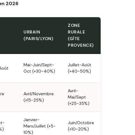
 en 2026
ZONE
URBAIN
RURALE
(PARIS/LYON)
(GÎTE
PROVENCE)
Mai-Juin/Sept-
Juillet-Août
-Août
Oct (+30-40%)
(+40-50%)
Avril-
re
Avril/Novembre
Mai/Sept
(+15-25%)
(+25-35%)
Janvier-
pt-
Juin/Octobre
Mars/Juillet (+5-
%)
(+10-20%)
10%)