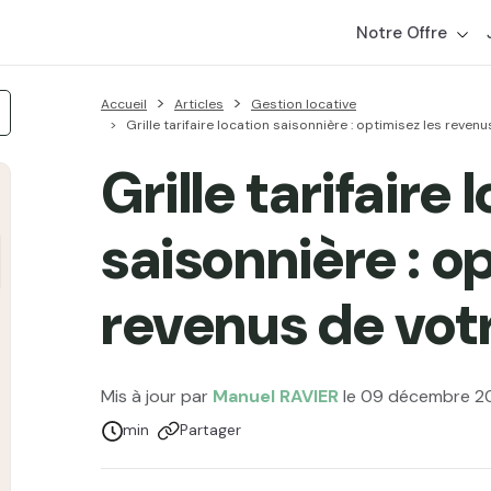
Notre Offre
Accueil
Articles
Gestion locative
Grille tarifaire location saisonnière : optimisez les reven
Grille tarifaire 
saisonnière : o
revenus de votr
Mis à jour par
Manuel RAVIER
le 09 décembre 2
Temps de lecture :
min
Partager