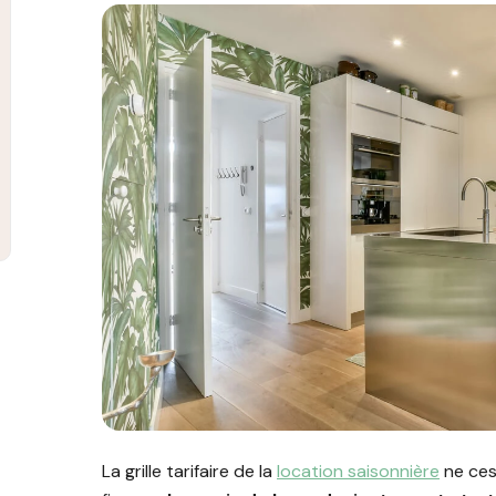
Image illustrant l'article "Grille tarifaire location
La grille tarifaire de la
location saisonnière
ne cess