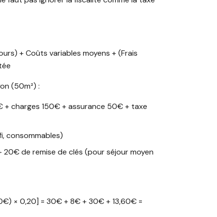
ours) + Coûts variables moyens + (Frais
tée
on (50m²) :
0€ + charges 150€ + assurance 50€ + taxe
wifi, consommables)
 + 20€ de remise de clés (pour séjour moyen
0€) × 0,20] = 30€ + 8€ + 30€ + 13,60€ =