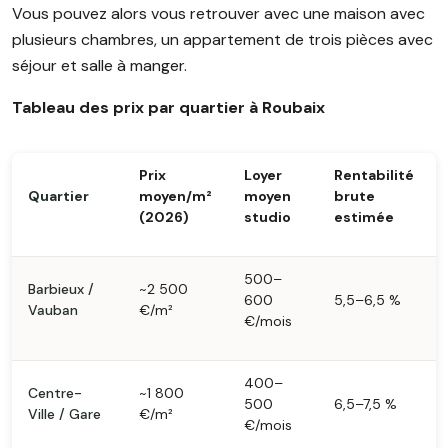
Vous pouvez alors vous retrouver avec une maison avec
plusieurs chambres, un appartement de trois pièces avec
séjour et salle à manger.
Tableau des prix par quartier à Roubaix
Prix
Loyer
Rentabilité
Quartier
moyen/m²
moyen
brute
(2026)
studio
estimée
500–
Barbieux /
~2 500
600
5,5–6,5 %
Vauban
€/m²
€/mois
400–
Centre-
~1 800
500
6,5–7,5 %
Ville / Gare
€/m²
€/mois