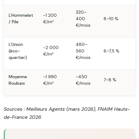
320–
L'Hommelet
~1 200
400
8–10 %
/ Pile
€/m²
€/mois
L'Union
480–
~2 000
(éco-
560
6–7,5 %
€/m²
quartier)
€/mois
Moyenne
~1 990
~450
7–8 %
Roubaix
€/m²
€/mois
Sources : Meilleurs Agents (mars 2026), FNAIM Hauts-
de-France 2026