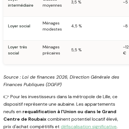
3,5 %
~5
intermédiaire
moyennes
Ménages
Loyer social
4,5 %
~8
modestes
Loyer très
Ménages
~1
5,5 %
social
précaires
€
Source : Loi de finances 2026, Direction Générale des
Finances Publiques (DGFiP)
👉️ Pour les investisseurs dans la métropole de Lille, ce
dispositif représente une aubaine. Les appartements
neufs en
requalification à l'Union ou dans le Grand
Centre de Roubaix
combinent potentiel locatif élevé,
prix d'achat compétitifs et
défiscalisation significative
.