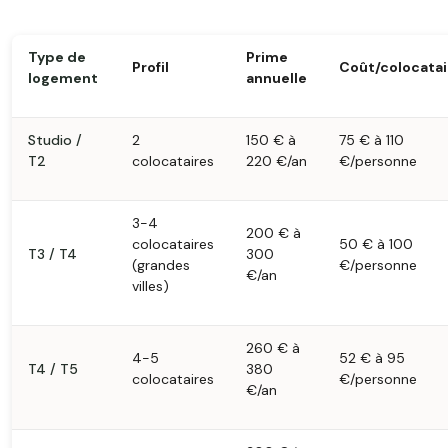
Type de
Prime
Profil
Coût/colocatai
logement
annuelle
Studio /
2
150 € à
75 € à 110
T2
colocataires
220 €/an
€/personne
3-4
200 € à
colocataires
50 € à 100
T3 / T4
300
(grandes
€/personne
€/an
villes)
260 € à
4-5
52 € à 95
T4 / T5
380
colocataires
€/personne
€/an