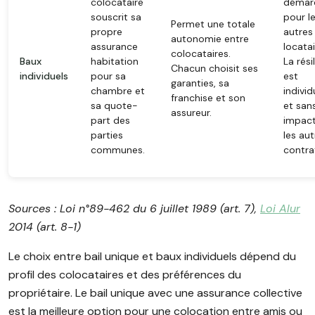
colocataire
démar
souscrit sa
pour l
Permet une totale
propre
autres
autonomie entre
assurance
locatai
colocataires.
Baux
habitation
La rési
Chacun choisit ses
individuels
pour sa
est
garanties, sa
chambre et
individ
franchise et son
sa quote-
et san
assureur.
part des
impact
parties
les aut
communes.
contra
Sources : Loi n°89-462 du 6 juillet 1989 (art. 7),
Loi Alur
2014 (art. 8-1)
Le choix entre bail unique et baux individuels dépend du
profil des colocataires et des préférences du
propriétaire. Le bail unique avec une assurance collective
est la meilleure option pour une colocation entre amis ou