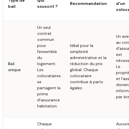
Type de
Qui
Recommandation
d'un
bail
souscrit ?
coloca
Un seul
contrat
Un ave
commun
au con
pour
Idéal pour la
d'assu
l'ensemble
simplicité
est
du
administrative et la
nécess
Bail
logement.
réduction du prix
Le
unique
Les
global. Chaque
propri
colocataires
colocataire
et l'as
se
contribue à parts
doiven
partagent la
égales.
inform
prime
par écr
d'assurance
habitation.
Chaque
Aucun