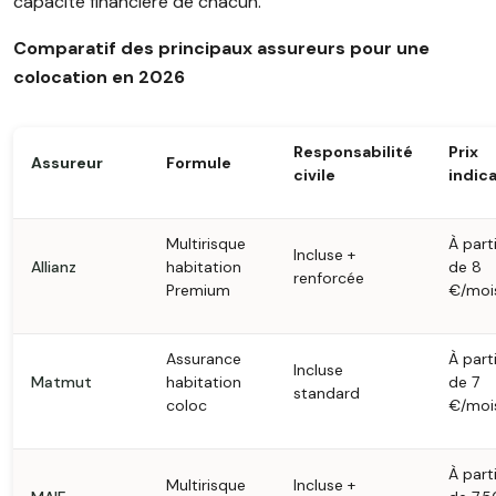
capacité financière de chacun.
Comparatif des principaux assureurs pour une
colocation en 2026
Responsabilité
Prix
Assureur
Formule
civile
indica
Multirisque
À parti
Incluse +
Allianz
habitation
de 8
renforcée
Premium
€/moi
Assurance
À parti
Incluse
Matmut
habitation
de 7
standard
coloc
€/moi
À parti
Multirisque
Incluse +