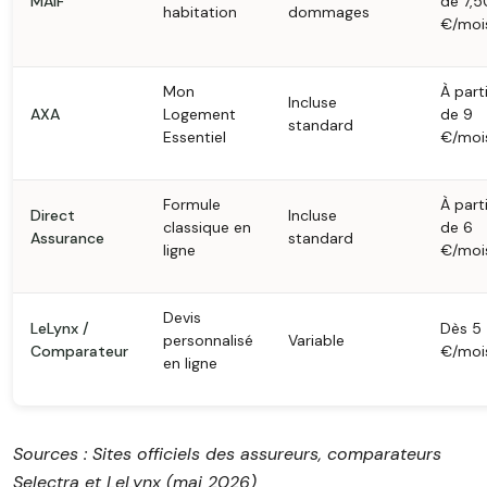
MAIF
de 7,5
habitation
dommages
€/moi
Mon
À parti
Incluse
AXA
Logement
de 9
standard
Essentiel
€/moi
Formule
À parti
Direct
Incluse
classique en
de 6
Assurance
standard
ligne
€/moi
Devis
LeLynx /
Dès 5
personnalisé
Variable
Comparateur
€/moi
en ligne
Sources : Sites officiels des assureurs, comparateurs
Selectra et LeLynx (mai 2026)