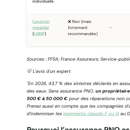
individuelle
Location
❌ Non (mais
meublée
fortement
-
(
LMNP
)
recommandée)
Sources : FFSA; France Assureurs; Service-public
💡 L’avis d'un expert
"En 2026, 43,7 % des sinistres déclarés en assu
des eaux. Sans assurance PNO,
un propriétair
500 € à 50 000 €
pour des réparations non cou
Prenez aussi en compte que les compagnies d'a
d’indemniser les
logements classés F ou G
au D
Pourquoi l’assurance PNO est