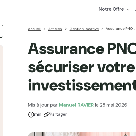
Notre Offre
Assurance PNO : 
Accueil
Articles
Gestion locative
Assurance PN
sécuriser votre
investissement
Mis à jour par
Manuel RAVIER
le 28 mai 2026
Temps de lecture :
min
Partager