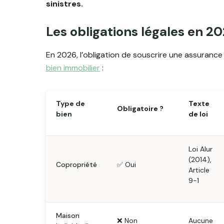
sinistres.
Les obligations légales en 202
En 2026, l’obligation de souscrire une assuranc
bien immobilier
:
Type de
Texte
Obligatoire ?
bien
de loi
Loi Alur
(2014),
Copropriété
✅ Oui
Article
9-1
Maison
❌ Non
Aucune