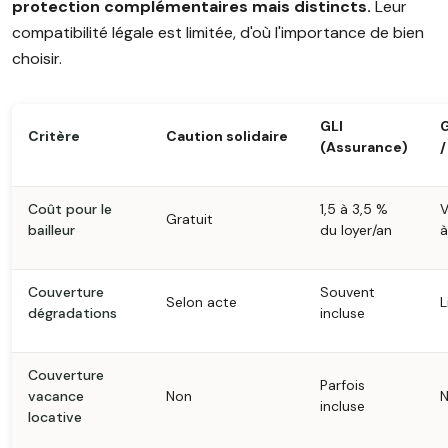
protection complémentaires mais distincts.
Leur
compatibilité légale est limitée, d'où l'importance de bien
choisir.
GLI
Critère
Caution solidaire
(Assurance)
/
Coût pour le
1,5 à 3,5 %
V
Gratuit
bailleur
du loyer/an
à
Couverture
Souvent
Selon acte
L
dégradations
incluse
Couverture
Parfois
vacance
Non
incluse
locative