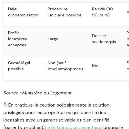
Délai
Procédure
Rapide (30-
V
d'indemnisation
judiciaire possible
90 jours)
Profils
P
Dossier
locataires
Large
p
solide requis
acceptés
a
Cumul légal
Non (sauf
S
Non
possible
étudiant/apprenti)
c
Source : Ministère du Logement
✋️ En pratique, la caution solidaire reste la solution
privilégiée pour les propriétaires qui louent à des
locataires avec un garant solvable et bien identifié
(parents, proches).
La GLI s'impose davantage
lorsque le