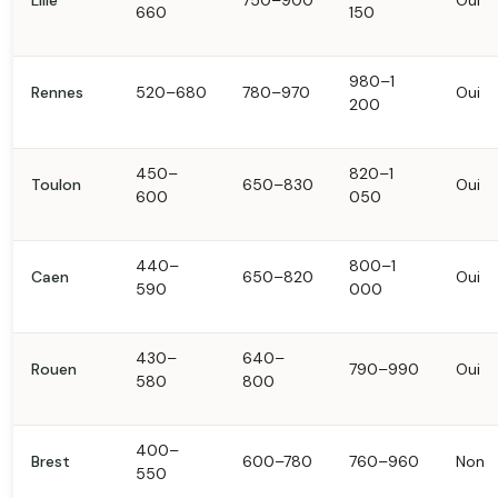
Lille
750–900
Oui
660
150
980–1
Rennes
520–680
780–970
Oui
200
450–
820–1
Toulon
650–830
Oui
600
050
440–
800–1
Caen
650–820
Oui
590
000
430–
640–
Rouen
790–990
Oui
580
800
400–
Brest
600–780
760–960
Non
550