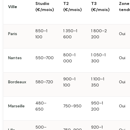
Studio
T2
T3
Zone
Ville
(€/mois)
(€/mois)
(€/mois)
tend
850–1
1 350–1
1 800–2
Paris
Oui
100
600
200
800–1
1 050–1
Nantes
550–700
Oui
000
300
900–1
1 100–1
Bordeaux
580–720
Oui
100
350
480–
950–1
Marseille
750–950
Oui
650
200
500–
920–1