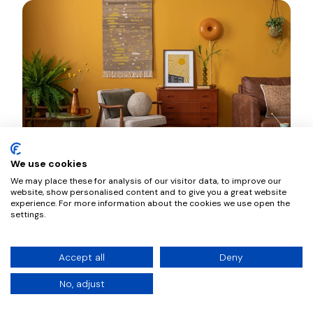
We use cookies
Image illustrant l'article "Assurance location : le guide de
Assurance location : le guide des
We may place these for analysis of our visitor data, to improve our
propriétaires et des locataires
website, show personalised content and to give you a great website
experience. For more information about the cookies we use open the
settings.
Gestion locative
L'assurance location est un sujet au cœur des
préoccupations des propriétaires et des locataires en
Accept all
Deny
France. Avec 36 millions de locataires dans le pays, la
No, adjust
protection des logements n’a jamais été auss...