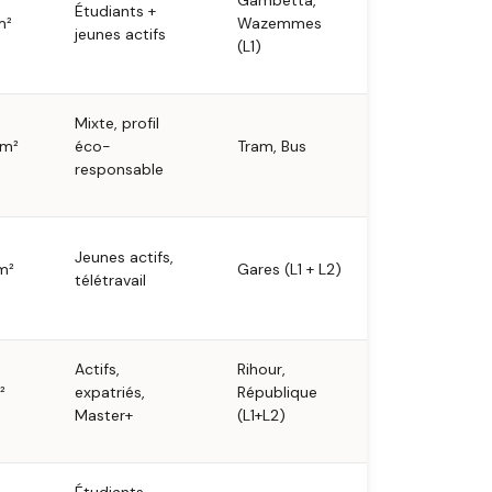
Gambetta,
Étudiants +
m²
Wazemmes
jeunes actifs
(L1)
Mixte, profil
 m²
éco-
Tram, Bus
responsable
Jeunes actifs,
m²
Gares (L1 + L2)
télétravail
Actifs,
Rihour,
²
expatriés,
République
Master+
(L1+L2)