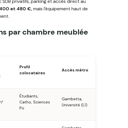
SDB privatifs, parking et accès direct au
 400 et 480 €,
mais l'équipement haut de
ment.
ens par chambre meublée
Profil
Accès métro
colocataires
t
Étudiants,
Gambetta,
m²
Catho, Sciences
Université (L1)
Po