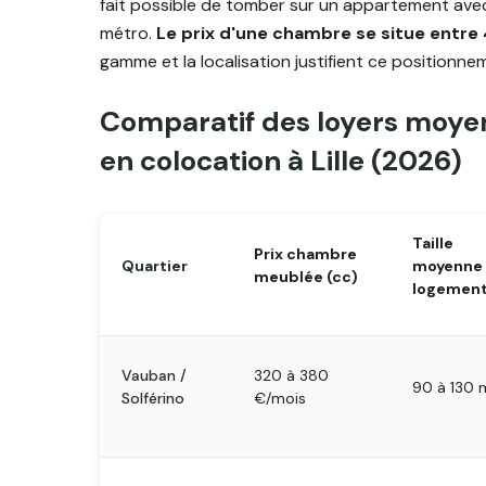
fait possible de tomber sur un appartement avec 
métro.
Le prix d'une chambre se situe entre
gamme et la localisation justifient ce positionne
Comparatif des loyers moy
en colocation à Lille (2026)
Taille
Prix chambre
Quartier
moyenne
meublée (cc)
logemen
Vauban /
320 à 380
90 à 130 
Solférino
€/mois