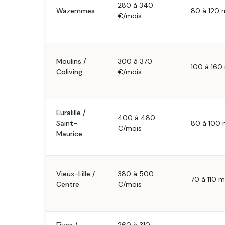
280 à 340
Wazemmes
80 à 120 
€/mois
Moulins /
300 à 370
100 à 160
Coliving
€/mois
Euralille /
400 à 480
Saint-
80 à 100 
€/mois
Maurice
Vieux-Lille /
380 à 500
70 à 110 m
Centre
€/mois