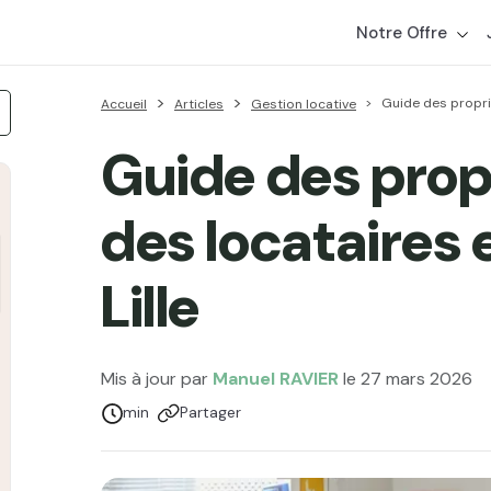
Notre Offre
Guide des proprié
Accueil
Articles
Gestion locative
Guide des propr
des locataires 
Lille
Mis à jour par
Manuel RAVIER
le 27 mars 2026
Temps de lecture :
min
Partager