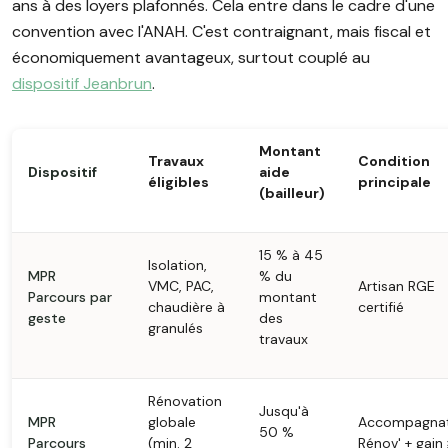
ans à des loyers plafonnés. Cela entre dans le cadre d'une
convention avec l'ANAH. C'est contraignant, mais fiscal et
économiquement avantageux, surtout couplé au
dispositif Jeanbrun
.
Montant
Travaux
Condition
Dispositif
aide
éligibles
principale
(bailleur)
15 % à 45
Isolation,
MPR
% du
VMC, PAC,
Artisan RGE
Parcours par
montant
chaudière à
certifié
geste
des
granulés
travaux
Rénovation
Jusqu'à
MPR
globale
Accompagna
50 %
Parcours
(min. 2
Rénov' + gain 