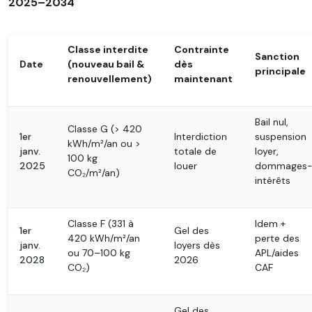
2025–2034
Classe interdite
Contrainte
Sanction
Date
(nouveau bail &
dès
principale
renouvellement)
maintenant
Bail nul,
Classe G (> 420
1er
Interdiction
suspension
kWh/m²/an ou >
janv.
totale de
loyer,
100 kg
2025
louer
dommages
CO₂/m²/an)
intérêts
Classe F (331 à
Idem +
1er
Gel des
420 kWh/m²/an
perte des
janv.
loyers dès
ou 70–100 kg
APL/aides
2028
2026
CO₂)
CAF
Gel des