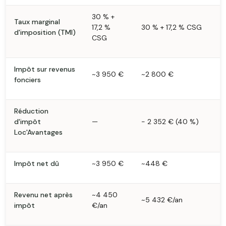
30 % +
Taux marginal
17,2 %
30 % + 17,2 % CSG
d'imposition (TMI)
CSG
Impôt sur revenus
~3 950 €
~2 800 €
fonciers
Réduction
d'impôt
—
− 2 352 € (40 %)
Loc'Avantages
Impôt net dû
~3 950 €
~448 €
Revenu net après
~4 450
~5 432 €/an
impôt
€/an