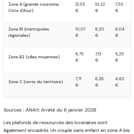
Zone A (grande couronne,
12,55
10,22
7,53
Côte d'Azur)
€
€
€
Zone B1 (métropoles
10,07
8,20
6,04
régionales)
€
€
€
8,75
7,13
5,25
Zone B2 (villes moyennes)
€
€
€
7,71
6,28
4,62
Zone C (reste du territoire)
€
€
€
Sources : ANAH; Arrêté du 6 janvier 2026
Les plafonds de ressources des locataires sont
également encadrés. Un couple sans enfant en zone A bis