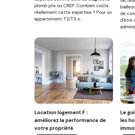
facteu
plomb prix ou CREP. Combien coûte
baille
réellement cette expertise ? Pour un
de com
appartement T2/T3 s...
d'être 
adminis
Location logement F :
Le gui
améliorez la performance de
les h
votre propriété
immob