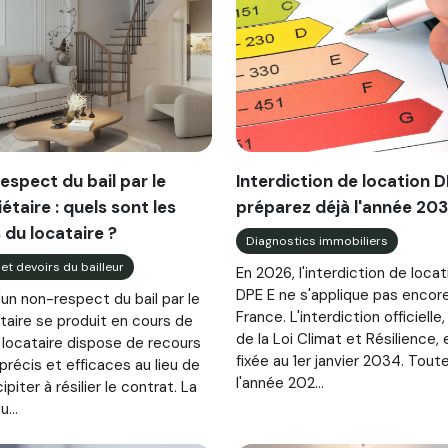
espect du bail par le
Interdiction de location D
étaire : quels sont les
préparez déjà l'année 20
 du locataire ?
Diagnostics immobiliers
 et devoirs du bailleur
En 2026, l'interdiction de locat
DPE E ne s'applique pas encor
un non-respect du bail par le
France. L'interdiction officielle,
taire se produit en cours de
de la Loi Climat et Résilience, 
e locataire dispose de recours
fixée au 1er janvier 2034. Toute
précis et efficaces au lieu de
l'année 202...
ipiter à résilier le contrat. La
...