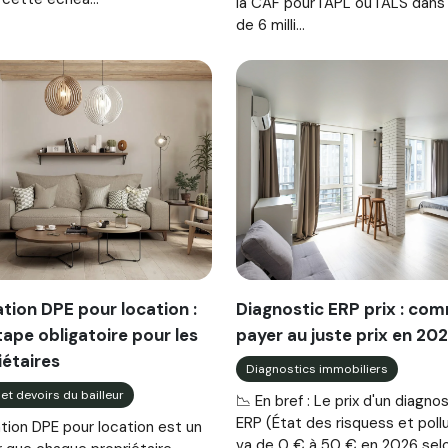
la CAF pour l'APL ou l'ALS dans
de 6 milli...
ation DPE pour location :
Diagnostic ERP prix : co
tape obligatoire pour les
payer au juste prix en 202
iétaires
Diagnostics immobiliers
 et devoirs du bailleur
📉 En bref : Le prix d'un diagno
ERP (État des risquess et poll
ation DPE pour location est un
va de 0 € à 50 € en 2026 selo