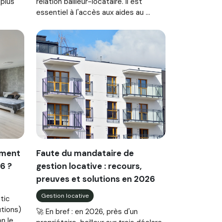
 plus
relation bailleur-locataire. Il est
essentiel à l'accès aux aides au ...
mment
Faute du mandataire de
6 ?
gestion locative : recours,
preuves et solutions en 2026
Gestion locative
stic
utions)
🚀 En bref : en 2026, près d'un
n le