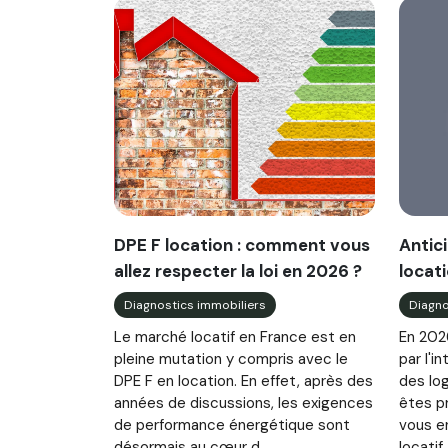
DPE F location : comment vous
Antici
allez respecter la loi en 2026 ?
locati
Diagnostics immobiliers
Diagno
Le marché locatif en France est en
En 2026
pleine mutation y compris avec le
par l'i
DPE F en location. En effet, après des
des lo
années de discussions, les exigences
êtes pr
de performance énergétique sont
vous e
désormais au cœur d...
locatif