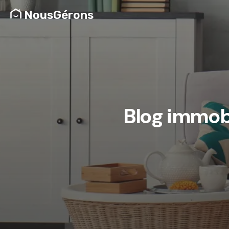
NousGérons
Blog immobi