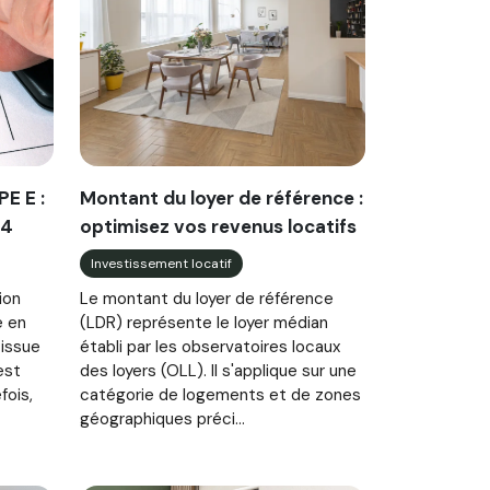
PE E :
Montant du loyer de référence :
34
optimisez vos revenus locatifs
Investissement locatif
ion
Le montant du loyer de référence
e en
(LDR) représente le loyer médian
 issue
établi par les observatoires locaux
est
des loyers (OLL). Il s'applique sur une
fois,
catégorie de logements et de zones
géographiques préci...