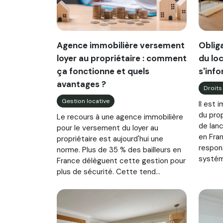
Agence immobilière versement
Oblig
loyer au propriétaire : comment
du loc
ça fonctionne et quels
s'inf
avantages ?
Droits
Gestion locative
Il est 
du prop
Le recours à une agence immobilière
de lanc
pour le versement du loyer au
en Fran
propriétaire est aujourd'hui une
respon
norme. Plus de 35 % des bailleurs en
systém
France délèguent cette gestion pour
plus de sécurité. Cette tend...