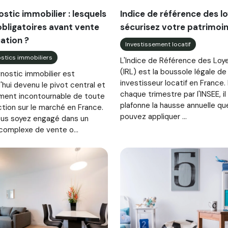
stic immobilier : lesquels
Indice de référence des lo
obligatoires avant vente
sécurisez votre patrimoi
ation ?
Investissement locatif
stics immobiliers
L'Indice de Référence des Loy
(IRL) est la boussole légale de
nostic immobilier est
investisseur locatif en France.
'hui devenu le pivot central et
chaque trimestre par l'INSEE, il
ment incontournable de toute
plafonne la hausse annuelle qu
tion sur le marché en France.
pouvez appliquer ...
us soyez engagé dans un
complexe de vente o...