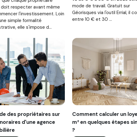
r que chaque propriétaire
mode de travail. Gratuit sur
ur doit respecter avant même
Géorisques via l'outil Errial, il c
mencer l'investissement. Loin
entre 10 € et 30 ...
une simple formalité
trative, elle s'impose d...
de des propriétaires sur
Comment calculer un loye
onoraires d'une agence
m² en quelques étapes si
ilière
?