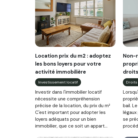
Location prix du m2 : adoptez
Non-r
les bons loyers pour votre
propri
activité immobilière
droits
Investissement locatif
Droits
Investir dans l'immobilier locatif
Lorsqu'
nécessite une compréhension
proprié
précise de la location, du prix du m²
bail. L
C'est important pour adopter les
légaux 
loyers adéquats pour un bien
se préc
immobilier, que ce soit un appart...
procédu