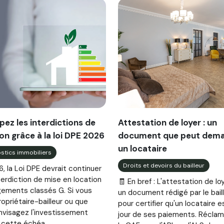
pez les interdictions de
Attestation de loyer : un
on grâce à la loi DPE 2026
document que peut dem
un locataire
stics immobiliers
Droits et devoirs du bailleur
, la Loi DPE devrait continuer
nterdiction de mise en location
🧾 En bref : L'attestation de lo
gements classés G. Si vous
un document rédigé par le bail
opriétaire-bailleur ou que
pour certifier qu'un locataire e
nvisagez l'investissement
jour de ses paiements. Récla
, cette échéa...