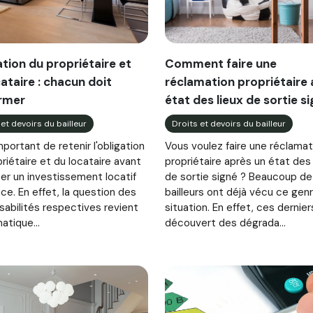
ation du propriétaire et
Comment faire une
ataire : chacun doit
réclamation propriétaire
ormer
état des lieux de sortie si
 et devoirs du bailleur
Droits et devoirs du bailleur
important de retenir l'obligation
Vous voulez faire une réclamat
riétaire et du locataire avant
propriétaire après un état des 
er un investissement locatif
de sortie signé ? Beaucoup de
ce. En effet, la question des
bailleurs ont déjà vécu ce gen
sabilités respectives revient
situation. En effet, ces dernier
atique...
découvert des dégrada...