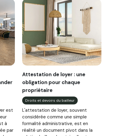
Attestation de loyer : une
ander
obligation pour chaque
propriétaire
Droits et devoirs du bailleur
yer est
L'attestation de loyer, souvent
leur
considérée comme une simple
st à
formalité administrative, est en
mée par
réalité un document pivot dans la